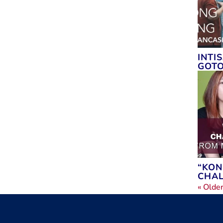
INTI
GOTO
“KON
CHA
« Older