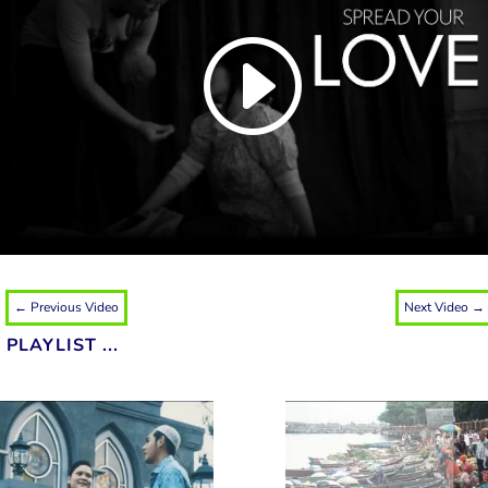
←
Previous Video
Next Video
→
PLAYLIST ...