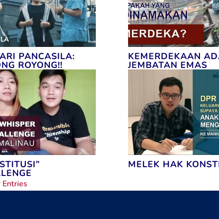
SARI PANCASILA:
KEMERDEKAAN AD
NG ROYONG!!
JEMBATAN EMAS
STITUSI”
MELEK HAK KONST
LLENGE
 Entries