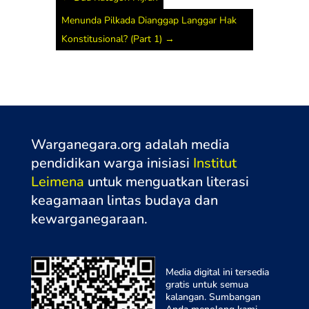
Menunda Pilkada Dianggap Langgar Hak
Konstitusional? (Part 1)
→
Warganegara.org adalah media
pendidikan warga inisiasi
Institut
Leimena
untuk menguatkan literasi
keagamaan lintas budaya dan
kewarganegaraa
n.
Media digital ini tersedia
gratis untuk semua
kalangan. Sumbangan