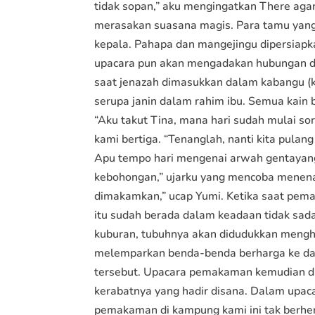
tidak sopan,” aku mengingatkan There aga
merasakan suasana magis. Para tamu yang
kepala. Pahapa dan mangejingu dipersiapka
upacara pun akan mengadakan hubungan den
saat jenazah dimasukkan dalam kabangu (k
serupa janin dalam rahim ibu. Semua kain
“Aku takut Tina, mana hari sudah mulai s
kami bertiga. “Tenanglah, nanti kita pula
Apu tempo hari mengenai arwah gentayangan
kebohongan,” ujarku yang mencoba menenang
dimakamkan,” ucap Yumi. Ketika saat pema
itu sudah berada dalam keadaan tidak sada
kuburan, tubuhnya akan didudukkan mengh
melemparkan benda-benda berharga ke dal
tersebut. Upacara pemakaman kemudian di
kerabatnya yang hadir disana. Dalam upac
pemakaman di kampung kami ini tak berhen