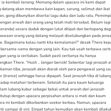
r ia kembali tenang. Memang dalam upacara ini kami dapat
 datang akan membawa kain kapan, sarung, selimut dan ikat
n, gong dibunyikan disertai lagu duka dan ludu ratu. Pemimp
gan arwah dari orang yang telah mati tersebut. Belum lagi
eranda) secara duduk dengan lutut dilipat dan bertopang dag
 bawaan orang yang datang melayat diselubungkan pada jena
ore. Bagaimana kalau nanti kita kemalaman?” desak There ke
ng bersama-sama dengan yang lain. Kau tak usah terbawa cerit
 yang ia ceritakan. Sudah pasti ceritanya itu hanya
kan There. “Hush .. Jangan berisik! Sebentar lagi jenazah 
kaman tiba, jenazah akan diarak oleh para pengawal yang sa
r (
trance
) sehingga harus dipapah. Saat jenazah tiba di luban
adap matahari terbenam. Setelah itu para kaum keluarga
am lubang kubur sebagai bekal untuk arwah dari jenazah
tutup dengan upacara perpisahan antara si mati dan kaum
ara ini kembali dikorbankan seekor kerbau. Namun, upacara
ti sampai di sini. Empat tahun kemudian akan kembali dilaku