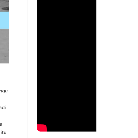
angu
adi
ra
itu