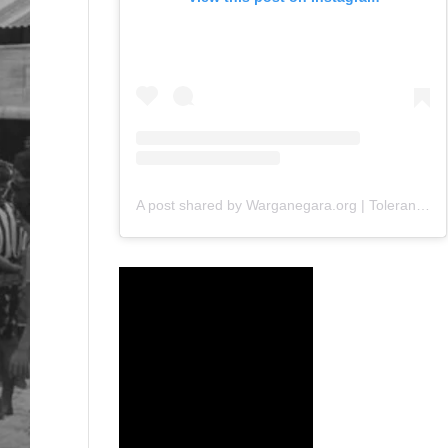
A post shared by Warganegara.org | Toleransi (@warganegara_org)