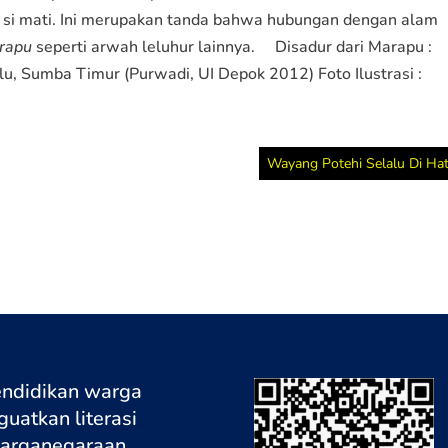
 si mati. Ini merupakan tanda bahwa hubungan dengan alam
rapu
seperti arwah leluhur lainnya. Disadur dari Marapu :
, Sumba Timur (Purwadi, UI Depok 2012) Foto Ilustrasi :
Wayang Potehi Selalu Di Hat
endidikan warga
uatkan literasi
warganegaraa
n.