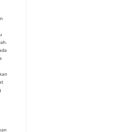
in
u
zah.
pada
a
akan
at
g
kan