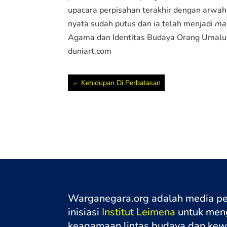
upacara perpisahan terakhir dengan arwah
nyata sudah putus dan ia telah menjadi
ma
Agama dan Identitas Budaya Orang Umalulu
duniart.com
←
Kehidupan Di Perbatasan
Warganegara.org adalah media p
inisiasi
Institut Leimena
untuk meng
keagamaan lintas budaya dan ke