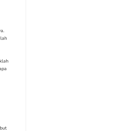
ya.
alah
klah
 apa
ebut