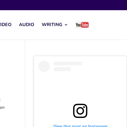
IDEO
AUDIO
WRITING
k
ran
View this post on Instagram