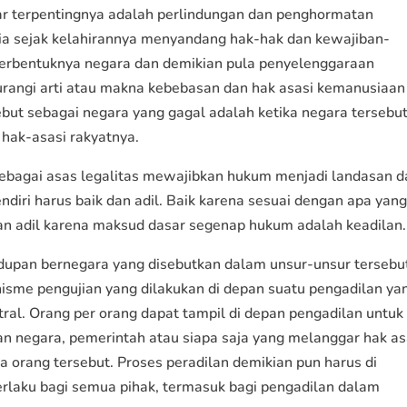
ar terpentingnya adalah perlindungan dan penghormatan
ia sejak kelahirannya menyandang hak-hak dan kewajiban-
 Terbentuknya negara dan demikian pula penyelenggaraan
rangi arti atau makna kebebasan dan hak asasi kemanusiaan 
sebut sebagai negara yang gagal adalah ketika negara tersebu
 hak-asasi rakyatnya.
ebagai asas legalitas mewajibkan hukum menjadi landasan d
ndiri harus baik dan adil. Baik karena sesuai dengan apa yan
an adil karena maksud dasar segenap hukum adalah keadilan.
dupan bernegara yang disebutkan dalam unsur-unsur tersebu
nisme pengujian yang dilakukan di depan suatu pengadilan ya
tral. Orang per orang dapat tampil di depan pengadilan untuk
 negara, pemerintah atau siapa saja yang melanggar hak as
 orang tersebut. Proses peradilan demikian pun harus di
rlaku bagi semua pihak, termasuk bagi pengadilan dalam