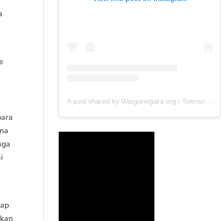
a
e
A post shared by Warganegara.org | Toleransi (@warganegara_org)
para
ana
aga
i
nap
pkan