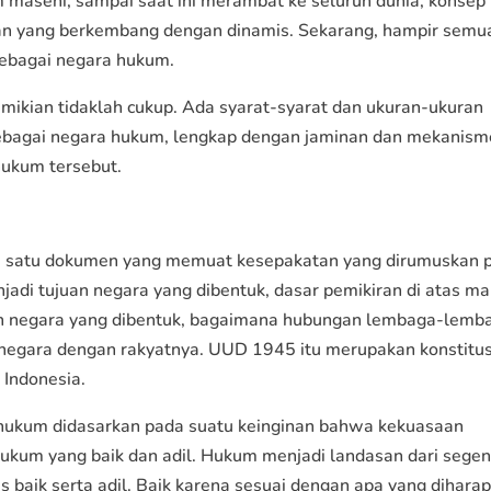
 masehi, sampai saat ini merambat ke seluruh dunia, konsep
an yang berkembang dengan dinamis. Sekarang, hampir semu
ebagai negara hukum.
ikian tidaklah cukup. Ada syarat-syarat dan ukuran-ukuran
 sebagai negara hukum, lengkap dengan jaminan dan mekanism
ukum tersebut.
gai satu dokumen yang memuat kesepakatan yang dirumuskan 
adi tujuan negara yang dibentuk, dasar pemikiran di atas m
an negara yang dibentuk, bagaimana hubungan lembaga-lemb
 negara dengan rakyatnya. UUD 1945 itu merupakan konstitus
 Indonesia.
hukum didasarkan pada suatu keinginan bahwa kekuasaan
hukum yang baik dan adil. Hukum menjadi landasan dari sege
s baik serta adil. Baik karena sesuai dengan apa yang dihara