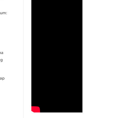
kum:
ana
ng
kap