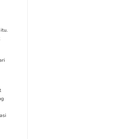
itu.
t
ari
g
t
ng
asi