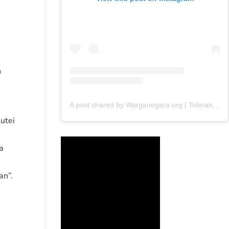
n
A post shared by Warganegara.org | Toleransi (@warganegara_org)
,
utei
ya
an”.