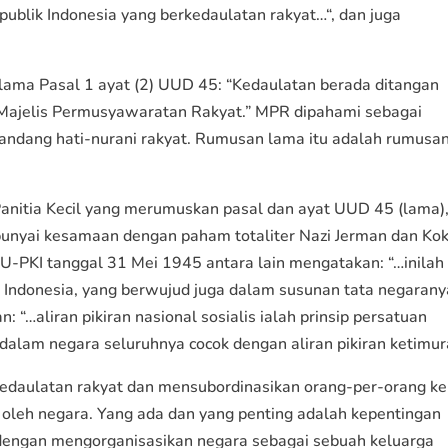
ublik Indonesia yang berkedaulatan rakyat…“, dan juga
 lama Pasal 1 ayat (2) UUD 45: “Kedaulatan berada ditangan
 Majelis Permusyawaratan Rakyat.” MPR dipahami sebagai
yandang hati-nurani rakyat. Rumusan lama itu adalah rumusa
Panitia Kecil yang merumuskan pasal dan ayat UUD 45 (lama)
nyai kesamaan dengan paham totaliter Nazi Jerman dan Kok
U-PKI tanggal 31 Mei 1945 antara lain mengatakan: “…inilah
ngsa Indonesia, yang berwujud juga dalam susunan tata negaran
n: “…aliran pikiran nasional sosialis ialah prinsip persatuan
dalam negara seluruhnya cocok dengan aliran pikiran ketimur
edaulatan rakyat dan mensubordinasikan orang-per-orang ke
oleh negara. Yang ada dan yang penting adalah kepentingan
dengan mengorganisasikan negara sebagai sebuah keluarga