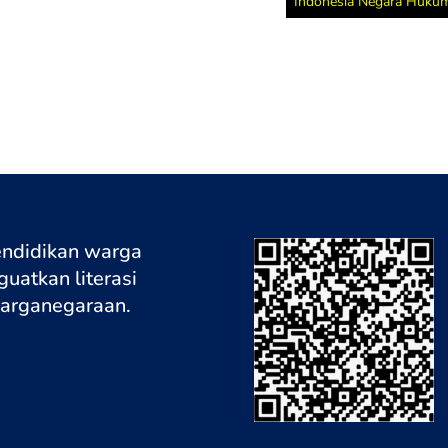
Indonesia Negara Huku
endidikan warga
uatkan literasi
warganegaraa
n.