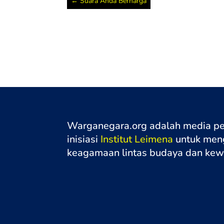
←
Suara Anda Berharga
Warganegara.org adalah media p
inisiasi
Institut Leimena
untuk meng
keagamaan lintas budaya dan ke