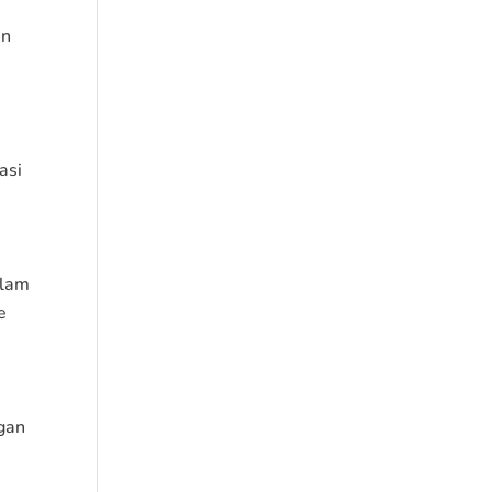
an
asi
alam
e
ngan