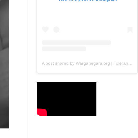
A post shared by Warganegara.org | Toleransi (@warganegara_org)