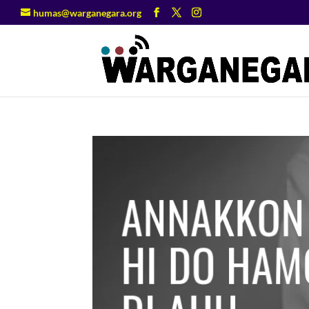
humas@warganegara.org