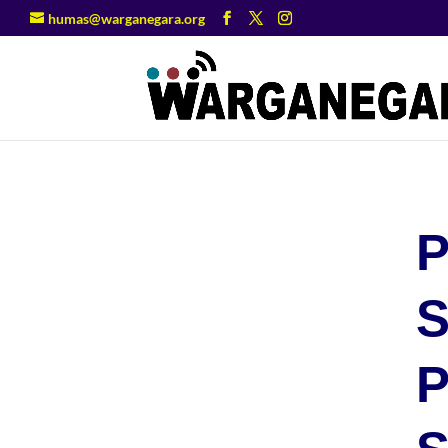
humas@warganegara.org
P
S
P