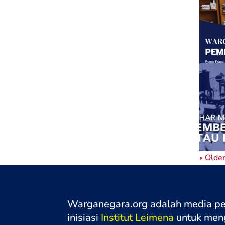
« Older
Warganegara.org adalah media p
inisiasi
Institut Leimena
untuk meng