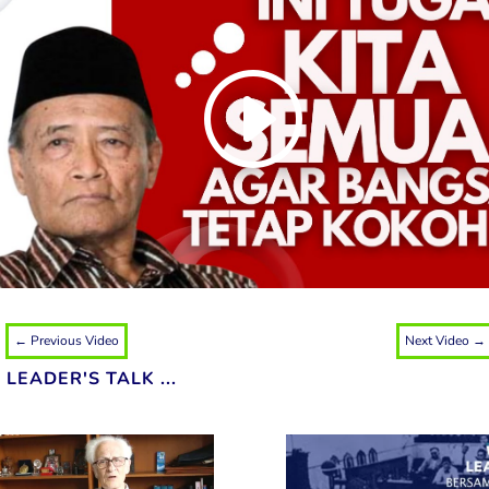
←
Previous Video
Next Video
→
LEADER'S TALK ...