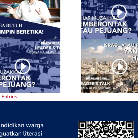
 Entries
endidikan warga
uatkan literasi