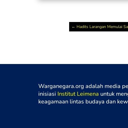
←
Hadits Larangan Memulai Sal
Warganegara.org adalah media p
inisiasi
Institut Leimena
untuk meng
keagamaan lintas budaya dan ke