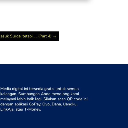
-Qur’an semua manusia itu akan mendapatkan
ang sama dari Tuhan, kita semua juga akan
an tempat yang baik jika kita melakukan
h gitu, Pak, ya.
k Surga, tetapi .... (Part 4)
→
bagaimana hukum menikah dengan Ahlul kitab,
kah kita boleh menikah dengan mereka?
aratnya, apa indikator syarat-syarat yang
a lakukan untuk menikah dengan Alkitab atau
ama gitu pak ya? Apa harus masuk Islam dulu
 mengikuti agama yang lain? Seperti yang
ritakan pada episode sebelumnya yakni
Media digital ini tersedia gratis untuk semua
aria yang masuk Islam, di mana dia itu
kalangan. Sumbangan Anda menolong kami
melayani lebih baik lagi. Silakan scan QR code ini
adiah dari pemuka Koptik Mesir. Bagaimana,
dengan aplikasi GoPay, Ovo, Dana, Uangku,
LinkAja, atau T-Money.