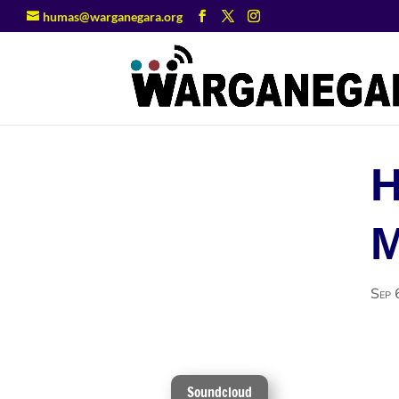
humas@warganegara.org
M
Sep 
Soundcloud