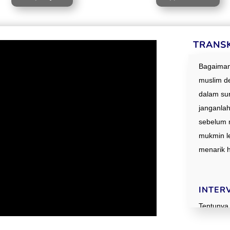
TRANS
Bagaiman
muslim d
dalam sur
janganla
sebelum 
mukmin le
menarik 
INTER
Tentunya k
banyak pe