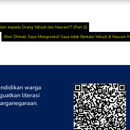
dalam Al
rahmat y
mendapatk
amal sale
am kepada Orang Yahudi dan Nasrani?? (Part 2)
Alwi Shihab: Saya Mengoreksi! Saya tidak Berkata Yahudi & Nasrani Masu
Lantas, 
Pak? Apa
Apakah sy
harus kit
lintas ag
atau kita
bapak ce
endidikan warga
tentang M
uatkan literasi
sebagai h
warganegaraa
n.
Pak?