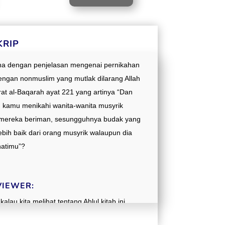
KRIP
a dengan penjelasan mengenai pernikahan
engan nonmuslim yang mutlak dilarang Allah
at al-Baqarah ayat 221 yang artinya “Dan
h kamu menikahi wanita-wanita musyrik
mereka beriman, sesungguhnya budak yang
bih baik dari orang musyrik walaupun dia
hatimu”?
VIEWER:
alau kita melihat tentang Ahlul kitab ini
rtanyaan yang kemudian muncul gitu. Kita