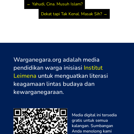
←
Yahudi, Cina. Musuh Islam?
Dekat tapi Tak Kenal. Masak Sih?
→
Warganegara.org adalah media
pendidikan warga inisiasi
Institut
Leimena
untuk menguatkan literasi
keagamaan lintas budaya dan
kewarganegaraa
n.
Media digital ini tersedia
gratis untuk semua
kalangan. Sumbangan
Anda menolong kami