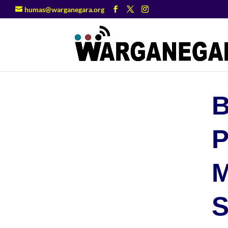
humas@warganegara.org
S