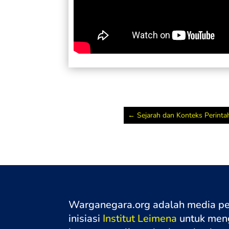
←
Sejarah dan Konteks Perin
Warganegara.org adalah media p
inisiasi
Institut Leimena
untuk meng