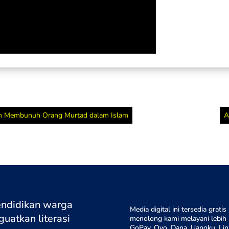
tah Membunuh Orang Murtad dalam Islam
A
endidikan warga
Media digital ini tersedia gra
uatkan literasi
menolong kami melayani lebih b
GoPay, Ovo, Dana, Uangku, Lin