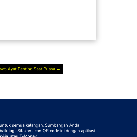
yat-Ayat Penting Saat Puasa
→
tis untuk semua kalangan. Sumbangan Anda
aik lagi. Silakan scan QR code ini dengan aplikasi
kAja, atau T-Money.