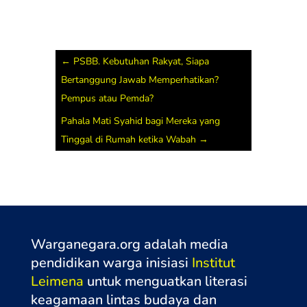
←
PSBB. Kebutuhan Rakyat, Siapa
Bertanggung Jawab Memperhatikan?
Pempus atau Pemda?
Pahala Mati Syahid bagi Mereka yang
Tinggal di Rumah ketika Wabah
→
Warganegara.org adalah media
pendidikan warga inisiasi
Institut
Leimena
untuk menguatkan literasi
keagamaan lintas budaya dan