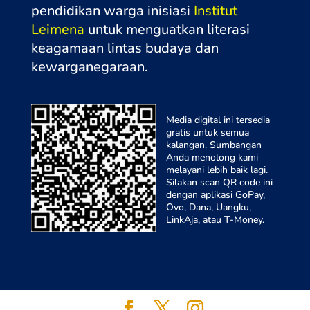
pendidikan warga inisiasi
Institut
menarik bagi kami anak muda zaman ini, Pak.
Leimena
untuk menguatkan literasi
keagamaan lintas budaya dan
kewarganegaraa
n.
ALWI SHIHAB:
Ya.
Media digital ini tersedia
gratis untuk semua
kalangan. Sumbangan
INTERVIEWER:
Anda menolong kami
Mungkin tema ini selalu menjadi perdebatan, tidak
melayani lebih baik lagi.
Silakan scan QR code ini
hanya di masa lampau tapi juga di masa
dengan aplikasi GoPay,
sekarang dan masa yang akan datang, Pak. Oleh
Ovo, Dana, Uangku,
LinkAja, atau T-Money.
karena itu, kami ingin menggali pandangan Bapak
tentang bagaimana kita bersikap atas perbedaan
kepercayaan dan keagamaan ini, Pak.
Ada 4 pertanyaan mayor yang ingin kami gali dari
Bapak perihal Ahlul kitab dan Islam.