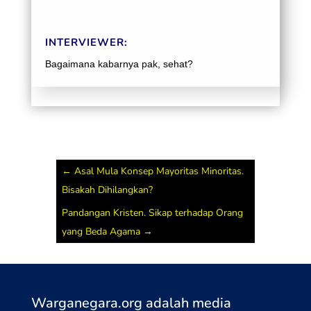
INTERVIEWER:
Bagaimana kabarnya pak, sehat?
ALWI SHIHAB:
Alhamdulillah, sampai sekarang sehat wal áfiat.
Alhamdulillah.
←
Asal Mula Konsep Mayoritas Minoritas.
Bisakah Dihilangkan?
INTERVIEWER:
Pandangan Kristen. Sikap terhadap Orang
yang Beda Agama
→
Alhamdulillah. Bapak, saya Aspiyah Kasdini R.A.
Senang sekali di sini saya berkesempatan untuk
dapat berbincang-bincang dengan bapak. Begini
pak, perihal tema Ahlul kitab dan relasinya
Warganegara.org adalah media
dengan Islam, ini merupakan tema yang sangat