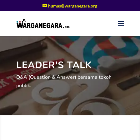
humas@warganegara.org
LEADER'S TALK
Q&A (Question & Answer) bersama tokoh
publik.