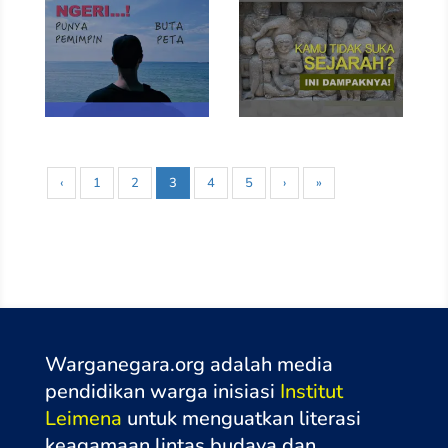
‹
1
2
3
4
5
›
»
Warganegara.org adalah media
pendidikan warga inisiasi
Institut
Leimena
untuk menguatkan literasi
keagamaan lintas budaya dan