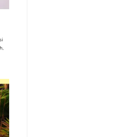
si
h,