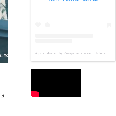
A post shared by Warganegara.org | Toleransi (@warganegara_org)
uld