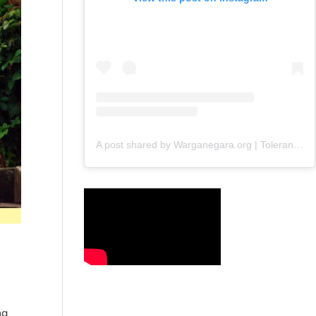
A post shared by Warganegara.org | Toleransi (@warganegara_org)
ng