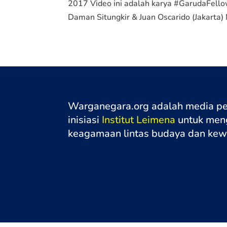
2017 Video ini adalah karya #GarudaFell
Daman Situngkir & Juan Oscarido (Jakarta) M
Warganegara.org adalah media p
inisiasi
Institut Leimena
untuk meng
keagamaan lintas budaya dan ke