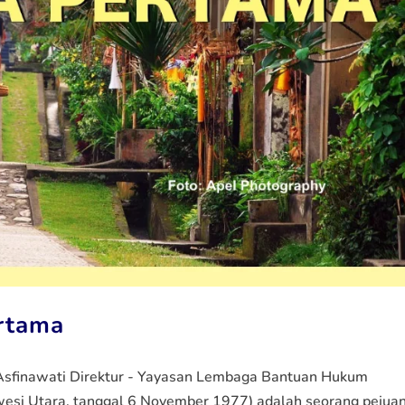
ertama
 Asfinawati Direktur - Yayasan Lembaga Bantuan Hukum
lawesi Utara, tanggal 6 November 1977) adalah seorang pejua