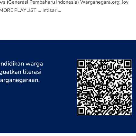
ows (Generasi Pembaharu Indonesia) Warganegara.org: Joy
ORE PLAYLIST ... Intisari...
endidikan warga
uatkan literasi
warganegaraa
n.