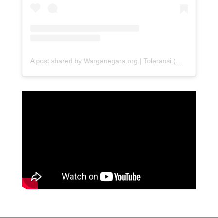
A post shared by Warganegara.org | Toleransi (@warganegara_org)