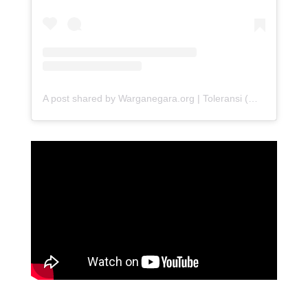
A post shared by Warganegara.org | Toleransi (@warganegara_org)