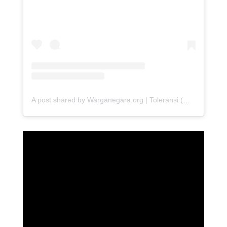
A post shared by Warganegara.org | Toleransi (@warganegara_org)